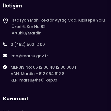
İletişim
İstasyon Mah. Rektör Aytaç Cad. Kızıltepe Yolu
Üzeri 6. Km No:82
Artuklu/Mardin
0 (482) 502 12 00
info@marsu.gov.tr
MERSiS No: 06 12 06 48 12 80 000 1
VDN: Mardin - 612 064 812 8
KEP: marsu@hs01.kep.tr
Kurumsal