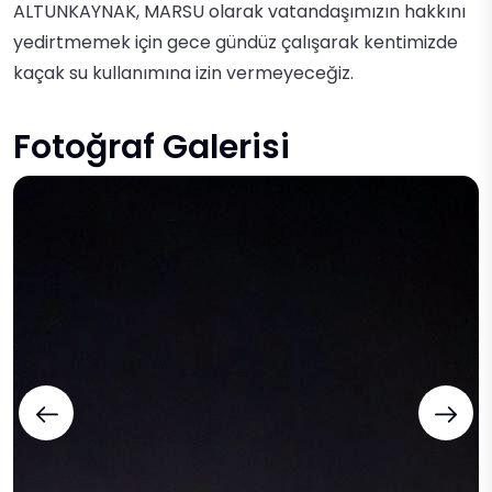
ALTUNKAYNAK, MARSU olarak vatandaşımızın hakkını
yedirtmemek için gece gündüz çalışarak kentimizde
kaçak su kullanımına izin vermeyeceğiz.
Fotoğraf Galerisi